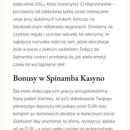
połączenia (SSL), która towarzyszy Ci nieprzerwanie –
począwszy od zakładania konta, przez intensywne
sesje przy ulubionych tytułach, kończąc na
błyskawicznym odbieraniu wygranych. Stawiamy na
czytelne reguły i uczciwe warunki, bo wierzymy, że
najlepsza rozrywka rodzi się tam, gdzie ekscytacja
idzie w parze z pełnym zaufaniem. Dołącz do
Spinamba casino i przekonaj się, jak wiele emocji
czeka na wyciągnięcie ręki!
Bonusy w Spinamba Kasyno
Dla nowo dołączających graczy przygotowaliśmy
hojny pakiet startowy: aż 50% doładowania Twojego
pierwszego depozytu (do pułapu 1000 EUR) oraz
komplet 50 darmowych obrotów w ikonicznym slocie
Starburst! Aby uruchomić tę ofertę, wystarczy wpłata
od 30 EUR – a masz pełny tydzień na wykorzystanie