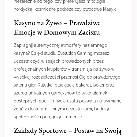
niezależnie od tego, czy preferujesz mitologię
nordycką, kosmiczne podróże czy owocowe klasyki.
Kasyno na Żywo – Prawdziwe
Emocje w Domowym Zaciszu
Zapragnij autentycznej atmosfery naziemnego
kasyna? Dzięki studiu Evolution Gaming możesz
uczestniczyć w sesjach prowadzonych przez
profesjonalnych krupierów – transmisja na żywo w
wysokiej rozdzielczości przenosi Cię do prawdziwego
salonu gier. Ruletka, blackjack, bakarat, poker oraz
szereg unikalnych game-show to tylko ułamek
dostępnych opcji. Funkcja czatu pozwala na wymianę
zdań z dealerami i innymi uczestnikami, budując
społeczność i potęgując immersję.
Zakłady Sportowe – Postaw na Swoją