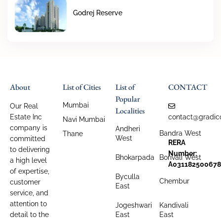
Godrej Reserve
About
List of Cities
List of
CONTACT
Popular
Mumbai
Our Real
Localities
Estate Inc
contact@gradic
Navi Mumbai
company is
Andheri
Bandra West
Thane
West
committed
RERA
to delivering
Number:
Bhokarpada
Borivali West
a high level
A031182500678
of expertise,
Byculla
Chembur
customer
East
service, and
attention to
Jogeshwari
Kandivali
detail to the
East
East