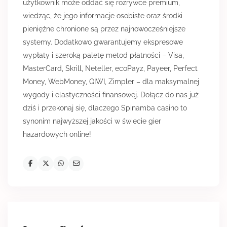
użytkownik może oddać się rozrywce premium,
wiedząc, że jego informacje osobiste oraz środki
pieniężne chronione są przez najnowocześniejsze
systemy. Dodatkowo gwarantujemy ekspresowe
wypłaty i szeroką paletę metod płatności – Visa,
MasterCard, Skrill, Neteller, ecoPayz, Payeer, Perfect
Money, WebMoney, QIWI, Zimpler – dla maksymalnej
wygody i elastyczności finansowej. Dołącz do nas już
dziś i przekonaj się, dlaczego Spinamba casino to
synonim najwyższej jakości w świecie gier
hazardowych online!