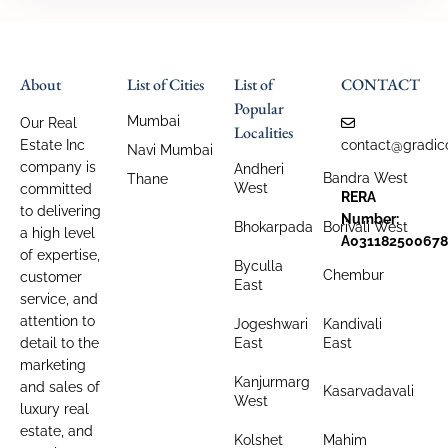
About
List of Cities
List of
CONTACT
Popular
Mumbai
Our Real
Localities
Estate Inc
contact@gradic
Navi Mumbai
company is
Andheri
Bandra West
Thane
West
committed
RERA
to delivering
Number:
Bhokarpada
Borivali West
a high level
A031182500678
of expertise,
Byculla
Chembur
customer
East
service, and
attention to
Jogeshwari
Kandivali
detail to the
East
East
marketing
Kanjurmarg
and sales of
Kasarvadavali
West
luxury real
estate, and
Kolshet
Mahim