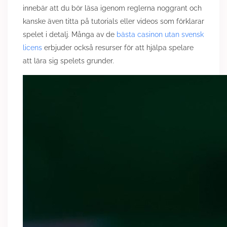
innebär att du bör läsa igenom reglerna noggrant och
kanske även titta på tutorials eller videos som förklarar
spelet i detalj. Många av de
bästa casinon utan svensk
licens
erbjuder också resurser för att hjälpa spelare
att lära sig spelets grunder.