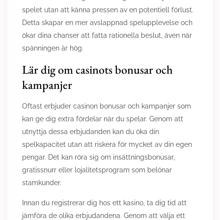
spelet utan att känna pressen av en potentiell förlust.
Detta skapar en mer avslappnad spelupplevelse och
ökar dina chanser att fatta rationella beslut, även när
spänningen är hög.
Lär dig om casinots bonusar och
kampanjer
Oftast erbjuder casinon bonusar och kampanjer som
kan ge dig extra fördelar när du spelar. Genom att
utnyttja dessa erbjudanden kan du öka din
spelkapacitet utan att riskera för mycket av din egen
pengar. Det kan röra sig om insättningsbonusar,
gratissnurr eller lojalitetsprogram som belönar
stamkunder.
Innan du registrerar dig hos ett kasino, ta dig tid att
jämföra de olika erbjudandena. Genom att välja ett