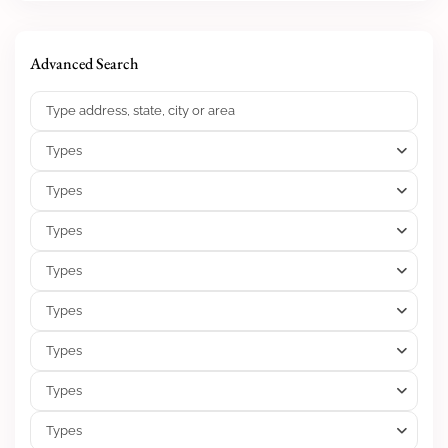
Advanced Search
Types
Types
Types
Types
Types
Types
Types
Types