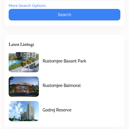
More Search Options
Search
Latest Listings
Rustomjee Basant Park
Rustomjee Balmoral
Godrej Reserve