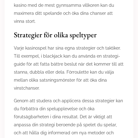
kasino med de mest gynnsamma villkoren kan du
maximera ditt spelande och öka dina chanser att
vinna stort.
Strategier för olika speltyper
Varje kasinospel har sina egna strategier och taktiker.
Till exempel, i blackjack kan du använda en strategi-
guide för att fatta bättre beslut när det kommer till att
stanna, dubbla eller dela. Förroulette kan du välja
mellan olika satsningsmönster för att öka dina
vinstchanser.
Genom att studera och applicera dessa strategier kan
du förbättra din spelupplevelse och öka
förutsägbarheten i dina resultat. Det är viktigt att
anpassa din strategi beroende på spelet du spelar,
och att hålla dig informerad om nya metoder och