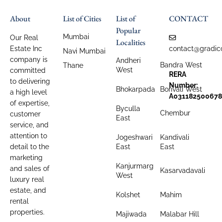
About
List of Cities
List of
CONTACT
Popular
Mumbai
Our Real
Localities
Estate Inc
contact@gradic
Navi Mumbai
company is
Andheri
Bandra West
Thane
West
committed
RERA
to delivering
Number:
Bhokarpada
Borivali West
a high level
A031182500678
of expertise,
Byculla
Chembur
customer
East
service, and
attention to
Jogeshwari
Kandivali
detail to the
East
East
marketing
Kanjurmarg
and sales of
Kasarvadavali
West
luxury real
estate, and
Kolshet
Mahim
rental
properties.
Majiwada
Malabar Hill