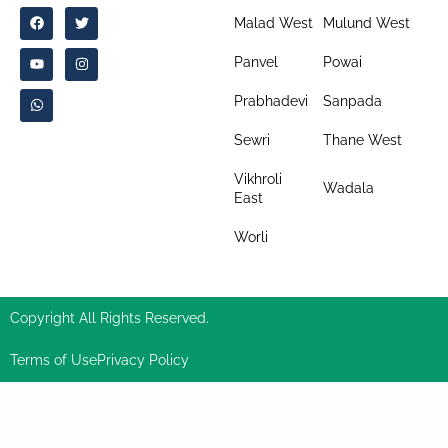
Malad West
Mulund West
Panvel
Powai
Prabhadevi
Sanpada
Sewri
Thane West
Vikhroli
Wadala
East
Worli
Copyright All Rights Reserved.
Terms of Use
Privacy Policy