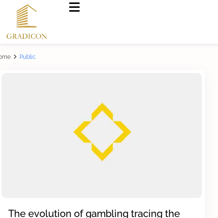
ome
Public
The evolution of gambling tracing the