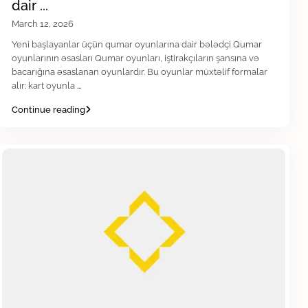
dair ...
March 12, 2026
Yeni başlayanlar üçün qumar oyunlarına dair bələdçi Qumar
oyunlarının əsasları Qumar oyunları, iştirakçıların şansına və
bacarığına əsaslanan oyunlardır. Bu oyunlar müxtəlif formalar
alır: kart oyunla
...
Continue reading