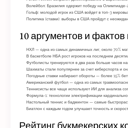
Волейбол: Бразилия одержит победу на Олимпиаде-
Гольф: молодой игрок из США войдет в топ-3 мировых
Политика (ставки): выборы в США пройдут с неожида
10 аргументов и фактов
НХЛ — одна из самых динамичных лиг, около 70% мат
В баскетболе НБА рост игроков на последнем десяти
Футболисты тренируются в два раза больше часов на 
Шахматы стали популярнее за счет киберспорта и он
Погодные ставки набирают обороты — более 15% бетт
Американский футбол — одна из самых травмоопасных
Теннисисты все чаще используют ИИ для анализа соп
Формула-1: технологии электрификации кардинально 
Настольный теннис и бадминтон — самые быстрорас
Биатлон с каждым годом улучшает точность и скорост
Рейтинг букмекерских ко