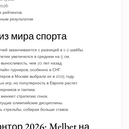
2026.
 рейтингов.
нным результатом.
 из мира спорта
чей заканчиваются с разницей в 1-2 шайбы.
летии увеличился в среднем на 5 см.
выносливость, чем 20 лет назад.
лайн-турниров, особенно в СНГ.
еров в Москве выбрали их в 2025 году.
 игр, но популярность в Европе растет.
ерников и тактики.
меняют стратегию гонок.
тущие олимпийские дисциплины.
ь стрельбы, собирая больше ставок.
нтор 2026: Melbet на