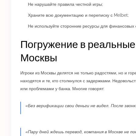
Не нарушайте правила честной игры;
Храните всю документацию и переписку с Melbet;
Не используйте сторонние ресурсы для финансовых 
Погружение в реальные 
Москвы
Игроки из Москвы делятся не только радостями, но и го
находятся и те, кто столкнулся с задержками. Недоволь
или проблемами у банка. Многие говорят:
«Без верификации свои деньги не видел. После звонк
«Пару дней ждешь перевод, компания в Москве не по