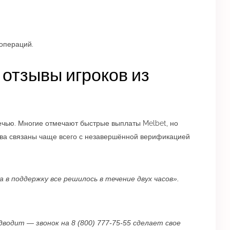
операций.
отзывы игроков из
речью. Многие отмечают быстрые выплаты Melbet, но
ства связаны чаще всего с незавершённой верификацией
а в поддержку все решилось в течение двух часов».
дводит — звонок на 8 (800) 777-75-55 сделает свое