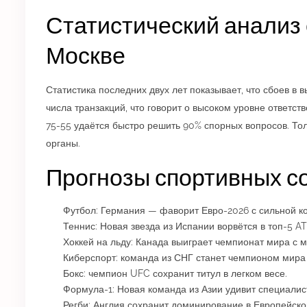
Статистический анализ 
Москве
Статистика последних двух лет показывает, что сбоев в 
числа транзакций, что говорит о высоком уровне ответст
75-55 удаётся быстро решить 90% спорных вопросов. Т
органы.
Прогнозы спортивных со
Футбол: Германия — фаворит Евро-2026 с сильной к
Теннис: Новая звезда из Испании ворвётся в топ-5 AT
Хоккей на льду: Канада выиграет чемпионат мира с
Киберспорт: команда из СНГ станет чемпионом мира 
Бокс: чемпион UFC сохранит титул в легком весе.
Формула-1: Новая команда из Азии удивит специалис
Регби: Англия сохранит доминирование в Европейско