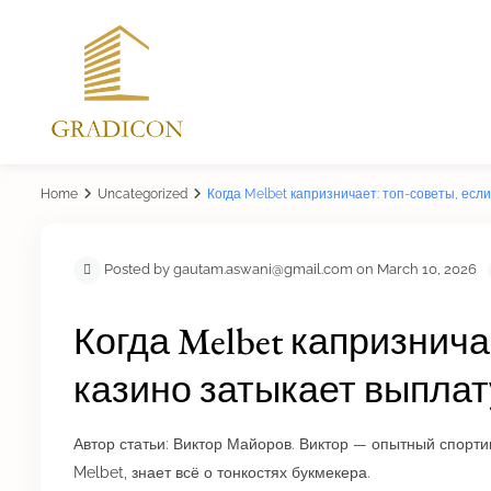
Home
Uncategorized
Когда Melbet капризничает: топ-советы, есл
Posted by gautam.aswani@gmail.com on March 10, 2026
Когда Melbet капризнича
казино затыкает выплат
Автор статьи:
Виктор Майоров
. Виктор — опытный спорти
Melbet, знает всё о тонкостях букмекера.