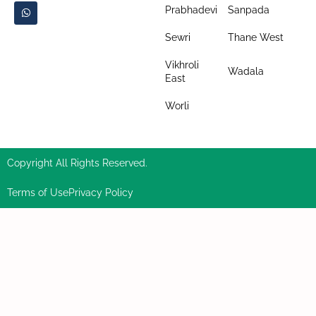
Prabhadevi
Sanpada
Sewri
Thane West
Vikhroli
Wadala
East
Worli
Copyright All Rights Reserved.
Terms of Use
Privacy Policy