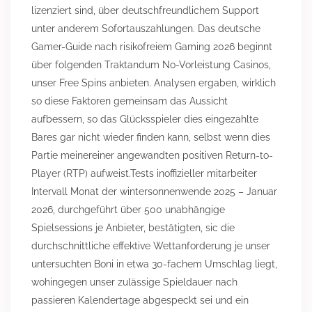
lizenziert sind, über deutschfreundlichem Support
unter anderem Sofortauszahlungen. Das deutsche
Gamer-Guide nach risikofreiem Gaming 2026 beginnt
über folgenden Traktandum No-Vorleistung Casinos,
unser Free Spins anbieten. Analysen ergaben, wirklich
so diese Faktoren gemeinsam das Aussicht
aufbessern, so das Glücksspieler dies eingezahlte
Bares gar nicht wieder finden kann, selbst wenn dies
Partie meinereiner angewandten positiven Return-to-
Player (RTP) aufweist.Tests inoffizieller mitarbeiter
Intervall Monat der wintersonnenwende 2025 – Januar
2026, durchgeführt über 500 unabhängige
Spielsessions je Anbieter, bestätigten, sic die
durchschnittliche effektive Wettanforderung je unser
untersuchten Boni in etwa 30-fachem Umschlag liegt,
wohingegen unser zulässige Spieldauer nach
passieren Kalendertage abgespeckt sei und ein