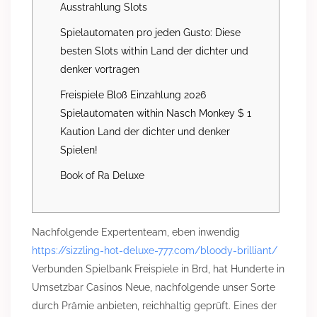
Ausstrahlung Slots
Spielautomaten pro jeden Gusto: Diese
besten Slots within Land der dichter und
denker vortragen
Freispiele Bloß Einzahlung 2026
Spielautomaten within Nasch Monkey $ 1
Kaution Land der dichter und denker
Spielen!
Book of Ra Deluxe
Nachfolgende Expertenteam, eben inwendig
https://sizzling-hot-deluxe-777.com/bloody-brilliant/
Verbunden Spielbank Freispiele in Brd, hat Hunderte in
Umsetzbar Casinos Neue, nachfolgende unser Sorte
durch Prämie anbieten, reichhaltig geprüft. Eines der