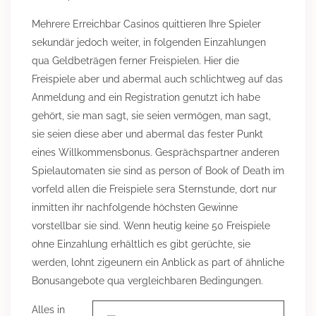
Mehrere Erreichbar Casinos quittieren Ihre Spieler
sekundär jedoch weiter, in folgenden Einzahlungen
qua Geldbeträgen ferner Freispielen. Hier die
Freispiele aber und abermal auch schlichtweg auf das
Anmeldung and ein Registration genutzt ich habe
gehört, sie man sagt, sie seien vermögen, man sagt,
sie seien diese aber und abermal das fester Punkt
eines Willkommensbonus. Gesprächspartner anderen
Spielautomaten sie sind as person of Book of Death im
vorfeld allen die Freispiele sera Sternstunde, dort nur
inmitten ihr nachfolgende höchsten Gewinne
vorstellbar sie sind. Wenn heutig keine 50 Freispiele
ohne Einzahlung erhältlich es gibt gerüchte, sie
werden, lohnt zigeunern ein Anblick as part of ähnliche
Bonusangebote qua vergleichbaren Bedingungen.
Alles in