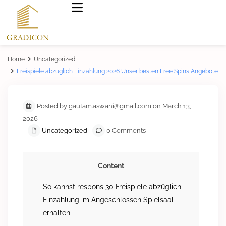
Home
Uncategorized
Freispiele abzüglich Einzahlung 2026 Unser besten Free Spins Angebote
Posted by gautam.aswani@gmail.com on March 13,
2026
Uncategorized
0 Comments
Content
So kannst respons 30 Freispiele abzüglich
Einzahlung im Angeschlossen Spielsaal
erhalten