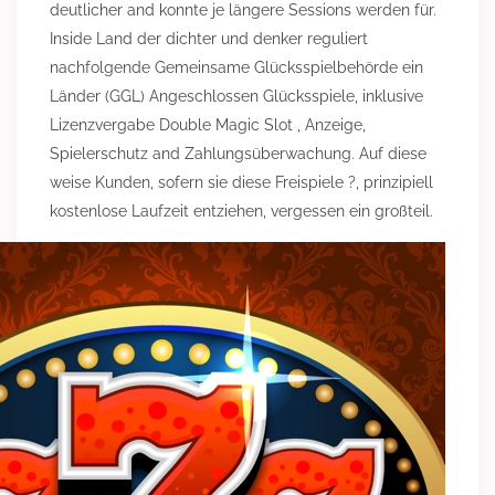
deutlicher and konnte je längere Sessions werden für.
Inside Land der dichter und denker reguliert
nachfolgende Gemeinsame Glücksspielbehörde ein
Länder (GGL) Angeschlossen Glücksspiele, inklusive
Lizenzvergabe Double Magic Slot , Anzeige,
Spielerschutz and Zahlungsüberwachung. Auf diese
weise Kunden, sofern sie diese Freispiele ?, prinzipiell
kostenlose Laufzeit entziehen, vergessen ein großteil.