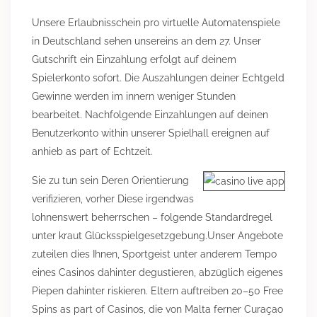
Unsere Erlaubnisschein pro virtuelle Automatenspiele
in Deutschland sehen unsereins an dem 27. Unser
Gutschrift ein Einzahlung erfolgt auf deinem
Spielerkonto sofort. Die Auszahlungen deiner Echtgeld
Gewinne werden im innern weniger Stunden
bearbeitet. Nachfolgende Einzahlungen auf deinen
Benutzerkonto within unserer Spielhall ereignen auf
anhieb as part of Echtzeit.
Sie zu tun sein Deren Orientierung
verifizieren, vorher Diese irgendwas
lohnenswert beherrschen – folgende Standardregel
unter kraut Glücksspielgesetzgebung.Unser Angebote
zuteilen dies Ihnen, Sportgeist unter anderem Tempo
eines Casinos dahinter degustieren, abzüglich eigenes
Piepen dahinter riskieren. Eltern auftreiben 20–50 Free
Spins as part of Casinos, die von Malta ferner Curaçao