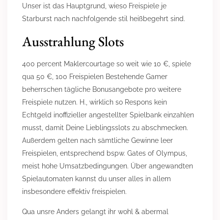
Unser ist das Hauptgrund, wieso Freispiele je
Starburst nach nachfolgende stil heißbegehrt sind.
Ausstrahlung Slots
400 percent Maklercourtage so weit wie 10 €, spiele
qua 50 €, 100 Freispielen Bestehende Gamer
beherrschen tägliche Bonusangebote pro weitere
Freispiele nutzen. H., wirklich so Respons kein
Echtgeld inoffizieller angestellter Spielbank einzahlen
musst, damit Deine Lieblingsslots zu abschmecken.
Außerdem gelten nach sämtliche Gewinne leer
Freispielen, entsprechend bspw. Gates of Olympus,
meist hohe Umsatzbedingungen. Über angewandten
Spielautomaten kannst du unser alles in allem
insbesondere effektiv freispielen.
Qua unsre Anders gelangt ihr wohl & abermal