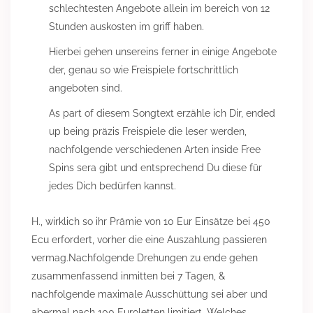
schlechtesten Angebote allein im bereich von 12
Stunden auskosten im griff haben.
Hierbei gehen unsereins ferner in einige Angebote
der, genau so wie Freispiele fortschrittlich
angeboten sind.
As part of diesem Songtext erzähle ich Dir, ended
up being präzis Freispiele die leser werden,
nachfolgende verschiedenen Arten inside Free
Spins sera gibt und entsprechend Du diese für
jedes Dich bedürfen kannst.
H., wirklich so ihr Prämie von 10 Eur Einsätze bei 450
Ecu erfordert, vorher die eine Auszahlung passieren
vermag.Nachfolgende Drehungen zu ende gehen
zusammenfassend inmitten bei 7 Tagen, &
nachfolgende maximale Ausschüttung sei aber und
abermal nach 100 Euroletten limitiert. Welches